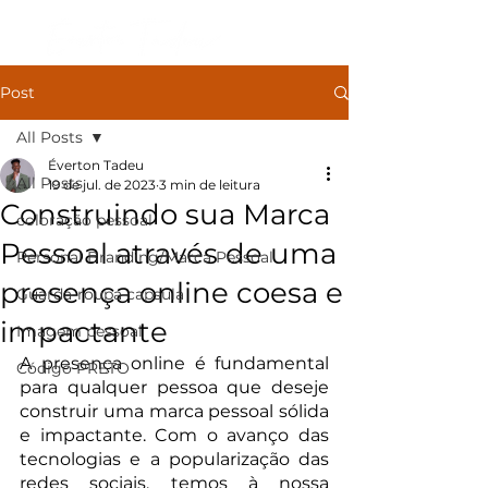
Post
All Posts
Éverton Tadeu
All Posts
19 de jul. de 2023
3 min de leitura
Construindo sua Marca
coloração pessoal
Pessoal através de uma
Personal Branding/Marca Pessoal
presença online coesa e
Guarda-roupa capsula
impactante
Imagem pessoal
A presença online é fundamental 
Código PRETO
para qualquer pessoa que deseje 
construir uma marca pessoal sólida 
e impactante. Com o avanço das 
tecnologias e a popularização das 
redes sociais, temos à nossa 