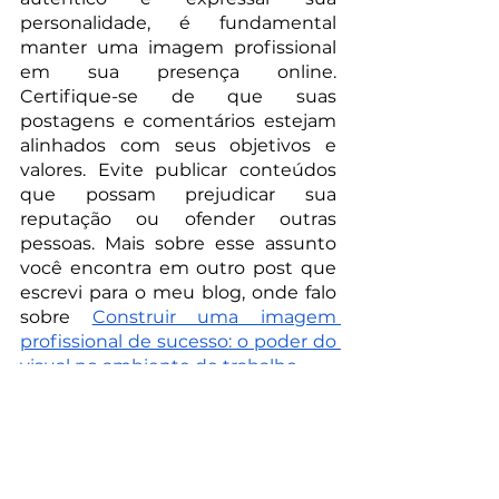
personalidade, é fundamental 
manter uma imagem profissional 
em sua presença online. 
Certifique-se de que suas 
postagens e comentários estejam 
alinhados com seus objetivos e 
valores. Evite publicar conteúdos 
que possam prejudicar sua 
reputação ou ofender outras 
pessoas. Mais sobre esse assunto 
você encontra em outro post que 
escrevi para o meu blog, onde falo 
sobre 
Construir uma imagem 
profissional de sucesso: o poder do 
visual no ambiente de trabalho
. 
Por fim, lembre-se de que a 
construção de uma marca pessoal 
leva tempo e dedicação. É um 
processo contínuo que requer 