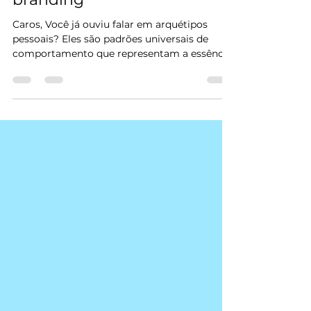
19 de out. de 2023
2 min de leitura
O poder das histórias que
incorporam seu arquétipo
pessoal no personal
branding
Caros, Você já ouviu falar em arquétipos
pessoais? Eles são padrões universais de
comportamento que representam a essência
da...