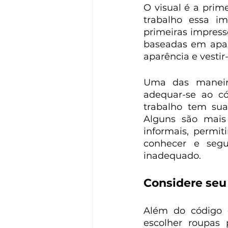
O visual é a prim
trabalho essa i
primeiras impress
baseadas em aparê
aparência e vesti
Uma das maneira
adequar-se ao có
trabalho tem sua
Alguns são mais 
informais, permi
conhecer e segui
inadequado.
Considere seu 
Além do código d
escolher roupas 