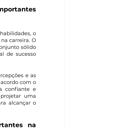
mportantes 
abilidades, o 
a carreira. O 
njunto sólido 
l de sucesso 
cepções e as 
 acordo com o 
 confiante e 
projetar uma 
a alcançar o 
antes na 