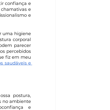
r confiança e 
 chamativas e 
ssionalismo e 
r uma higiene 
ura corporal 
odem parecer 
s percebidos 
ue fiz em meu 
s saudáveis e 
ssa postura, 
s no ambiente 
confiança e 