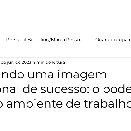
Personal Branding
Método R.I.S.E
Quem Somos
So
Personal Branding/Marca Pessoal
Guarda-roupa 
 de jun. de 2023
4 min de leitura
o PRETO
uindo uma imagem
onal de sucesso: o pod
o ambiente de trabalh