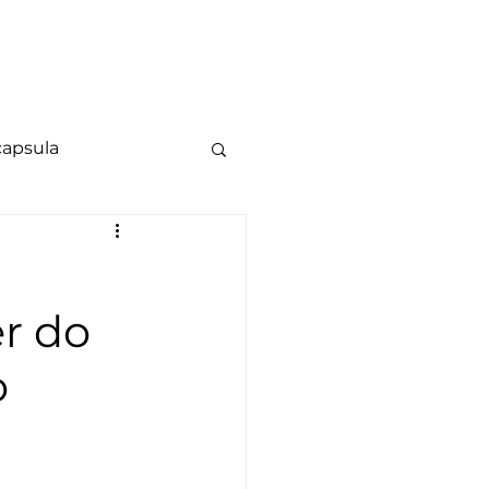
luções
Contato
Blog
capsula
er do
o