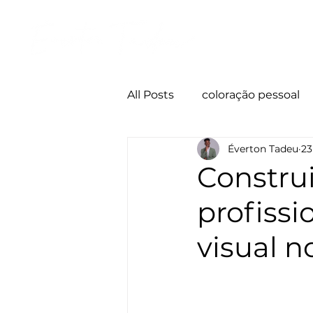
Início
All Posts
coloração pessoal
Éverton Tadeu
23
Imagem pessoal
Códig
Constr
profissi
visual n