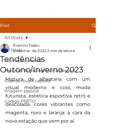
Post
All Posts
Éverton Tadeu
All Posts
21 de mar. de 2023
3 min de leitura
Tendências
coloração pessoal
Outono/Inverno 2023
Personal Branding/Marca Pessoal
Mistura de alfaiataria com um 
Guarda-roupa capsula
visual moderno e cool, moda 
Imagem pessoal
futurista, estética esportiva retrô e 
Código PRETO
descolada, cores vibrantes como 
magenta, roxo e laranja: a cara da 
nova estação que vem por aí.