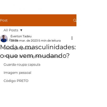
Post
All Posts
Éverton Tadeu
All Posts
28 de mar. de 2023
5 min de leitura
Moda e masculinidades:
coloração pessoal
o que vem mudando?
Personal Branding/Marca Pessoal
Guarda-roupa capsula
Imagem pessoal
Código PRETO