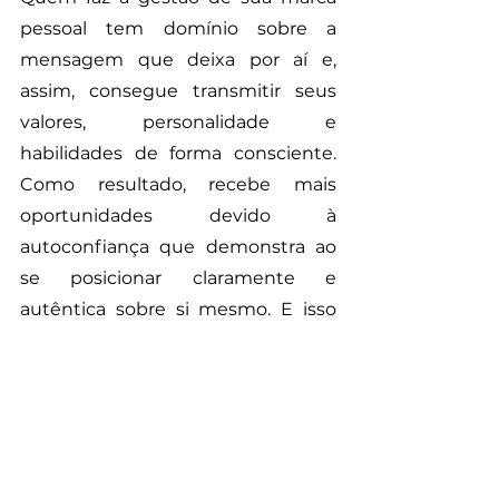
pessoal tem domínio sobre a 
mensagem que deixa por aí e, 
assim, consegue transmitir seus 
valores, personalidade e 
habilidades de forma consciente. 
Como resultado, recebe mais 
oportunidades devido à 
autoconfiança que demonstra ao 
se posicionar claramente e 
autêntica sobre si mesmo. E isso 
com certeza aumenta a 
credibilidade do profissional e o 
impacto positivo do seu trabalho. 
Uma imagem pessoal bem 
moldada e estabelecida traz 
melhorias na sua vida pessoal, na 