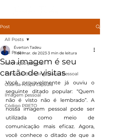
Post
All Posts
Éverton Tadeu
All Posts
7 de mar. de 2023
3 min de leitura
Sua imagem é seu
coloração pessoal
cartão de visitas
Personal Branding/Marca Pessoal
Você provavelmente já ouviu o 
Guarda-roupa capsula
seguinte ditado popular: “Quem 
Imagem pessoal
não é visto não é lembrado”. A 
Código PRETO
nossa imagem pessoal pode ser 
utilizada como meio de 
comunicação mais eficaz. Agora, 
você conhece o ditado de que a 