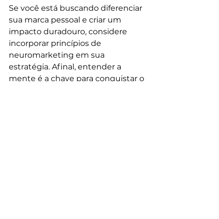
Se você está buscando diferenciar 
sua marca pessoal e criar um 
impacto duradouro, considere 
incorporar princípios de 
neuromarketing em sua 
estratégia. Afinal, entender a 
mente é a chave para conquistar o 
coração dos consumidores.
Referências:
Cialdini, R. (1984). Influence: 
The Psychology of Persuasion.
Harari, Y. N. (2015). Sapiens: A 
Brief History of Humankind.
Pascal, B. (1670). Pensées.
Mauss, M. (1925). The Gift: 
Forms and Functions of 
Exchange in Archaic Societies.