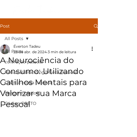
Post
All Posts
Éverton Tadeu
All Posts
25 de abr. de 2024
3 min de leitura
A Neurociência do
coloração pessoal
Consumo: Utilizando
Personal Branding/Marca Pessoal
Gatilhos Mentais para
Guarda-roupa capsula
Valorizar sua Marca
Imagem pessoal
Pessoal
Código PRETO