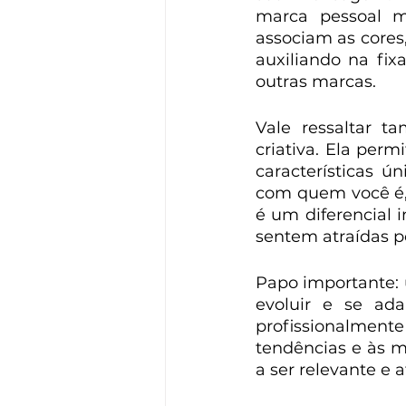
marca pessoal m
associam as cores,
auxiliando na fi
outras marcas.
Vale ressaltar 
criativa. Ela per
características ú
com quem você é, 
é um diferencial 
sentem atraídas p
Papo importante: u
evoluir e se ad
profissionalment
tendências e às m
a ser relevante e a