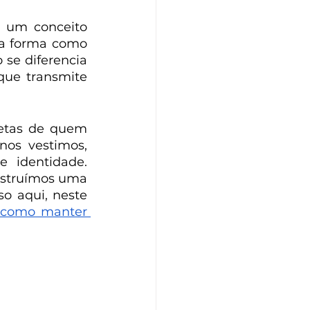
 um conceito 
a forma como 
e diferencia 
ue transmite 
etas de quem 
os vestimos, 
 identidade. 
nstruímos uma 
o aqui, neste 
: como manter 