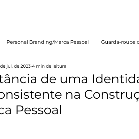
Personal Branding
Método R.I.S.E
Quem Somos
So
Personal Branding/Marca Pessoal
Guarda-roupa 
 de jul. de 2023
4 min de leitura
o PRETO
tância de uma Identi
Consistente na Constru
ca Pessoal