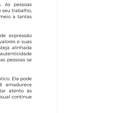
 As pessoas 
 seu trabalho, 
eio a tantas 
de expressão 
alores e suas 
teja alinhada 
autenticidade 
as pessoas se 
ico. Ela pode 
ê amadurece 
ar atento às 
sual continue 