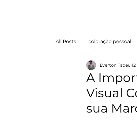
Início
All Posts
coloração pessoal
Éverton Tadeu
12
Imagem pessoal
Códig
A Impor
Visual 
sua Mar