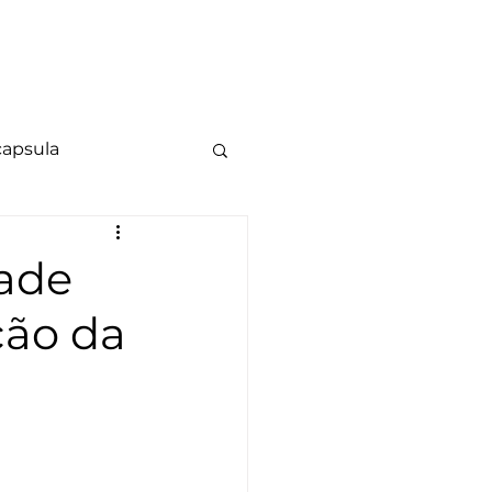
luções
Contato
Blog
capsula
dade
ção da