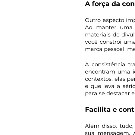
A força da con
Outro aspecto imp
Ao manter uma id
materiais de divu
você constrói uma 
marca pessoal, m
A consistência tr
encontram uma id
contextos, elas p
e que leva a séri
para se destacar e
Facilita e con
Além disso, tudo,
sua mensagem. Ao