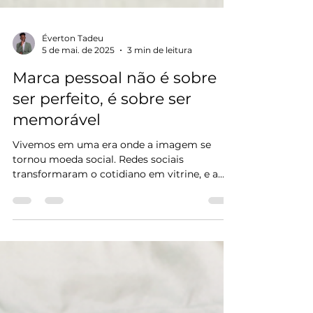
Éverton Tadeu
5 de mai. de 2025
3 min de leitura
Marca pessoal não é sobre
ser perfeito, é sobre ser
memorável
Vivemos em uma era onde a imagem se
tornou moeda social. Redes sociais
transformaram o cotidiano em vitrine, e a
pressão por parecer bem-sucedido é
constante. Mas, no meio dessa selva de
perfeição plástica, emerge uma nova
tendência: o valor da autenticidade. A boa
notícia? Não precisamos mais competir por
perfeição. O que realmente conecta é a
memória emocional. E ela nasce da verdade.